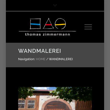
WANDMALEREI
Navigation:
HOME
/
WANDMALEREI